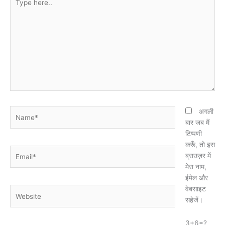
here..
Name*
अगली
बार जब मैं
टिप्पणी
करूँ, तो इस
Email*
ब्राउज़र में
मेरा नाम,
ईमेल और
वेबसाइट
Website
सहेजें।
3+6=?