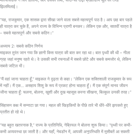
मेलचीसेडेक ने सिर हिलाया, और उसकी लंबी, चांदी-सी दाढ़ी ब्रह्मांडीय धूल की तरह
झिलमिलाई।
“यह, राजकुमार, एक शासक द्वारा सीखा जाने वाला सबसे महत्वपूर्ण पाठ है। आप छह बार पहले
ही यात्रा कर चुके हैं, अपने राज्य के विभिन्न प्राणी बनकर। लेकिन एक और, सातवीं यात्रा है
– सबसे महत्वपूर्ण और सबसे कठिन।”
अध्याय 2: सबसे कठिन निर्णय
माइकल तुरंत जान गया कि ज्ञानी किस यात्रा की बात कर रहा था। बात पृथ्वी की थी – नीला
ग्रह जहां मनुष्य रहते थे। वे उसकी सभी रचनाओं में सबसे छोटे और सबसे कमजोर थे, लेकिन
सबसे जटिल भी।
“मैं वहां जाना चाहता हूँ,” माइकल ने दृढ़ता से कहा। “लेकिन एक शक्तिशाली राजकुमार के रूप
में नहीं। मैं एक… असहाय शिशु के रूप में प्रकट होना चाहता हूँ। मैं एक संपूर्ण मानव जीवन
जीना चाहता हूँ: चलना, बोलना, खुशी और दुख महसूस करना सीखना, बिल्कुल उनकी तरह।”
सिंहासन कक्ष में सन्नाटा छा गया। महल की खिड़कियों के पीछे तारे भी धीरे-धीरे झपकते हुए
प्रतीत हो रहे थे।
“यह बहुत खतरनाक है,” राज्य के प्रतिनिधि, गेब्रियल ने बोलना शुरू किया। “पृथ्वी पर कभी-
कभी अव्यवस्था छा जाती है। और यहाँ, नेबडॉन में, आपकी अनुपस्थिति में मुसीबतें आ सकती