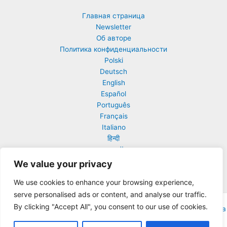
Главная страница
Newsletter
Об авторе
Политика конфиденциальности
Polski
Deutsch
English
Español
Português
Français
Italiano
हिन्दी
العربية
日本語
We value your privacy
中文 (中国)
We use cookies to enhance your browsing experience,
serve personalised ads or content, and analyse our traffic.
By clicking "Accept All", you consent to our use of cookies.
Авторское право © 2026 Urantia Online| На платформе
Тема Astra
WordPress