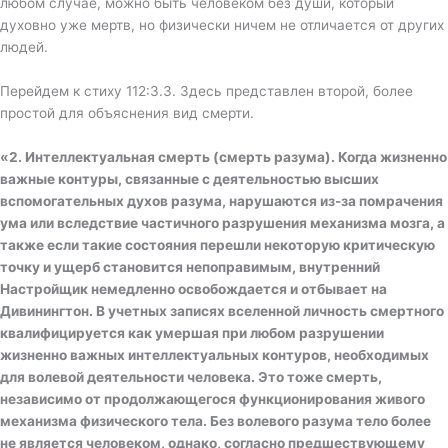
любом случае, можно быть человеком без души, который
духовно уже мертв, но физически ничем не отличается от других
людей.
Перейдем к стиху 112:3.3. Здесь представлен второй, более
простой для объяснения вид смерти.
«
2. Интеллектуальная смерть (смерть разума). Когда жизненно
важные контуры, связанные с деятельностью высших
вспомогательных духов разума, нарушаются из-за помрачения
ума или вследствие частичного разрушения механизма мозга, а
также если такие состояния перешли некоторую критическую
точку и ущерб становится непоправимым, внутренний
Настройщик немедленно освобождается и отбывает на
Дивинингтон. В учетных записях вселенной личность смертного
квалифицируется как умершая при любом разрушении
жизненно важных интеллектуальных контуров, необходимых
для волевой деятельности человека. Это тоже смерть,
независимо от продолжающегося функционирования живого
механизма физического тела. Без волевого разума тело более
не является человеком, однако, согласно предшествующему