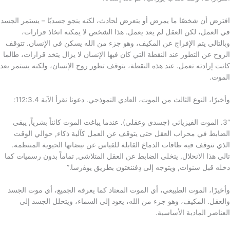
افترض أن شخصًا ما يمرض أو يتعرض لحادث، لكنه ينجو جسديًا – يستمر الجسد
في العمل، لكن العقل لم يعد يعمل. هذا الشخص لا يمكنه اتخاذ قرارات،
وبالتالي يتم الإفراج عن المكيف، وهو جزء من الله يسكن في الإنسان. تتوقف
الروح عن التطور عند النقطة التي كان فيها الإنسان لا يزال يتخذ قرارات، طالما
كانت إرادته تعمل. عند هذه النقطة، يتوقف تطور روح الإنسان، ولكنه يستمر بعد
الموت.
وأخيرًا، النوع الثالث من الموت، العادي النموذجي. دعونا نقرأ الآية 112:3.4:
“3. الموت الفيزيائي (جسدي وعقلي). عندما يباغت الموت كائناً بشرياً, يبقى
الضابط في محراب العقل حتى يتوقف عن العمل كآلية ذكاء, حوالي الوقت
الذي تتوقف فيه طاقات الدماغ القابلة للقياس عن نبضاتها الحيوية المنتظمة.
تالي هذا الانحلال, يتخلى الضابط عن العقل المتلاشي, تماماً بدون رسميات كما
دخله قبل سنوات, ويتوجه إلى دِفننغتون بطريق يوﭭرسا.”
وأخيرًا، الموت الطبيعي، أي الموت المعتاد كما يعرفه الجميع، أي موت الجسد
والعقل. المكيف، وهو جزء من الله، يعود إلى السماء، ويتحلل الجسد إلى
العناصر المادية الأساسية.