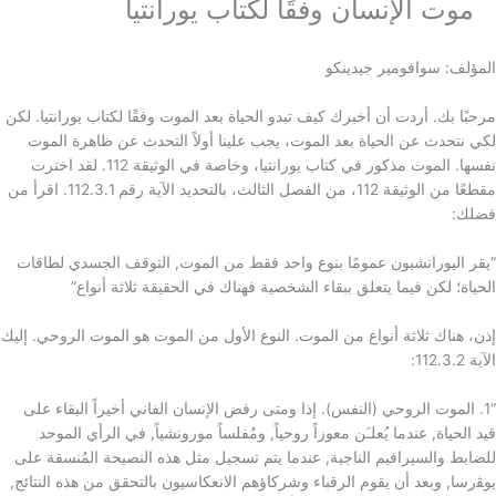
موت الإنسان وفقًا لكتاب يورانتيا
المؤلف: سوافومير جيدينكو
مرحبًا بك. أردت أن أخبرك كيف تبدو الحياة بعد الموت وفقًا لكتاب يورانتيا. لكن
لكي نتحدث عن الحياة بعد الموت، يجب علينا أولاً التحدث عن ظاهرة الموت
نفسها. الموت مذكور في كتاب يورانتيا، وخاصة في الوثيقة 112. لقد اخترت
مقطعًا من الوثيقة 112، من الفصل الثالث، بالتحديد الآية رقم 112.3.1. اقرأ من
فضلك:
“يقر اليورانشيون عمومًا بنوع واحد فقط من الموت, التوقف الجسدي لطاقات
الحياة؛ لكن فيما يتعلق ببقاء الشخصية فهناك في الحقيقة ثلاثة أنواع”
إذن، هناك ثلاثة أنواع من الموت. النوع الأول من الموت هو الموت الروحي. إليك
الآية 112.3.2:
“1. الموت الروحي (النفس). إذا ومتى رفض الإنسان الفاني أخيراً البقاء على
قيد الحياة, عندما يُعلـَن معوزاً روحياً, ومُفلساً مورونشياً, في الرأي الموحد
للضابط والسيرافيم الناجية, عندما يتم تسجيل مثل هذه النصيحة المُنسقة على
يوﭭرسا, وبعد أن يقوم الرقباء وشركاؤهم الانعكاسيون بالتحقق من هذه النتائج,