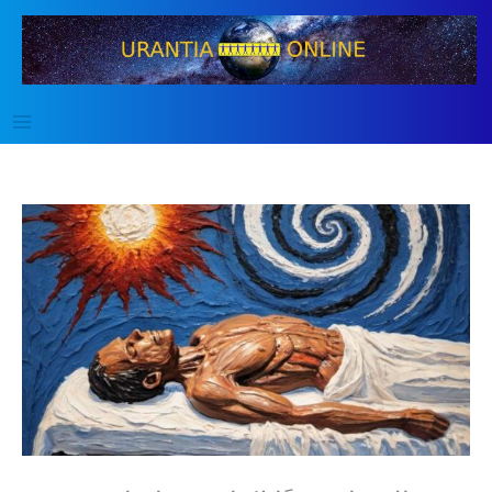
خطي
لى
لمحتوى