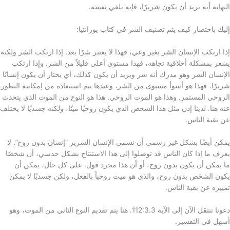
النهاية أنه يريد أن يكون شريرًا، فإنه يلغي نفسه.
إليك باختصار كيف يتم تصنيف الشر في كتاب يورانتيا:
إذا ارتكب الإنسان الشر بغير وعي، فهذا لا يعتبر شرًا بعد. إذا ارتكب الشر ولكنه
يشعر بمشكلة أخلاقية تجاهه، فهذا مستوى أعلى قليلاً من الشر. وإذا ارتكب
الإنسان الشر وهو مدرك أنه شر ويريد أن يكون كذلك، أي يختار أن يكون إنسانًا
شريرًا، فهذا هو أسوأ مستوى من الشر، وعندها يتم استبعاده من إمكانية التطور
الروحي المستمر. وهذا هو الموت الروحي. هذا هو النوع من الموت الذي يتحدث
عنه هنا. لدينا إذن مثل هذا الشخص الذي يكون روحيًا ميتًا، ولكنه جسديًا لا يختلف
عن بقية الناس.
يمكن أيضًا بشكل غير رسمي أن نسمي الإنسان الشرير “إنسان بدون روح”. لا
يعرف ما إذا كان الناس قد توصلوا إلى هذا الاستنتاج بشكل حدسي، أن شخصًا
ما يمكن أن يكون بدون روح، أو أن هذا مجرد قول. على كل حال، يمكن أن
يكون الشخص بدون روح، والذي هو ميت روحياً بالفعل، ولكن جسديًا لا يمكن
تمييزه عن بقية الناس.
دعونا ننتقل الآن إلى الآية 112:3.3. هنا يتم تقديم النوع الثاني من الموت، وهو
أسهل في التفسير.