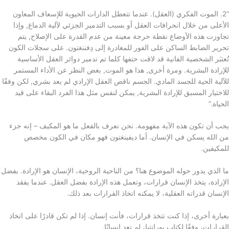
“2. الموت الفكري (العقل). عندما تتعطل الدارات الحيوية للإسعاف المعاون
الأعلى من خلال انحرافات العقل أو بسبب التدمير الجزئي لآلية الدماغ, وإذا
تجاوزت هذه الأوضاع نقطة حرجة معينة من عدم القدرة على الإصلاح, يتم
تحرير الضابط الساكن على الفور للمغادرة إلى دِفننغتون. على سجلات الكون
تُعتبَر الشخصية الفانية قد لاقت حتفها كلما تم تدمير دوائر العقل الأساسية
للإرادة البشرية. ومرة أخرى, هذا هو الموت, بغض النظر عن الأداء المستمر
للآلية الحية للجسد المادي. الجسم ناقص العقل الإرادي لم يعد بشري, لكن وفقًا
للاختيار المسبق للإرادة البشرية, يمكن لنفس مثل هذا الفرد البقاء على قيد
الحياة.”
يجب أن تكون هذه الآية مفهومة. نحن نعرف بالفعل ما هو المكيف – إنه جزء
من الله يسكن في الإنسان. أما ديفينغتون فهو مكان في الكون مخصص
للمكيفين.
ما الذي يدور حوله الموضوع هنا؟ من الناحية الروحية، الإنسان هو الإرادة. بفضل
الإرادة، يتخذ الإنسان قرارات، وتعمل هذه الإرادة بفضل العقل. عندما يفقد
الإنسان قدراته العقلية، لا يمكنه اتخاذ القرارات بعد ذلك.
بعبارة أخرى، إذا كنت تتخذ قرارات، فأنت إنسان. إذا لم تكن قادرًا على اتخاذ
القرارات، وفقًا لكتاب يورانتيا، لم تعد إنسانًا.