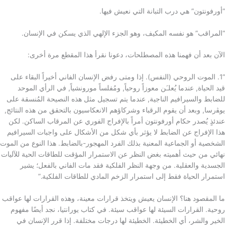
“أورفونتون” هي درب التبانة التي نعيش فيها.
“المراقب” هو نفسه المكيف، وهو الجزء الإلهي الذي يسكن في الإنسان.
الآن بعد أن فهمنا هذه المصطلحات، دعونا نقرأ هذا المقطع مرة أخرى:
“1. الموت الروحي (النفس). إذا ومتى رفض الإنسان الفاني أخيراً البقاء على
قيد الحياة, عندما يُعلـَن معوزاً روحياً, ومُفلساً مورونشياً, في الرأي الموحد
للضابط والسيرافيم الناجية, عندما يتم تسجيل مثل هذه النصيحة المُنسقة على
يوﭭرسا, وبعد أن يقوم الرقباء وشركاؤهم الانعكاسيون بالتحقق من هذه النتائج,
عندئذٍ يُصدر حكام أورفونتون أمراً بالإفراج الفوري عن المرقاب الساكن. لكن
هذا الإفراج عن الضابط لا يؤثر بأي شكل من الأشكال على واجبات السيرافيم
الشخصية أو الجماعية المعنية بذلك الفرد المهجور-بالضابط. هذا النوع من الموت
نهائي من حيث أهميته بغض النظر عن الاستمرار المؤقت للطاقات الحية للآليات
الجسدية والعقلية. من وجهة النظر الفلكية فقد مات الفاني بالفعل؛ يشير
استمرار الحياة فقط إلى استمرار الزخم المادي للطاقات الفلكية.”
ما المقصود هنا؟ الإنسان يعيش ويتخذ قرارات معينة، وهذه القرارات لها عواقب
روحية. القرارات السيئة لها عواقب سيئة. في كتاب يورانتيا، نجد أيضًا مفهوم
الخير والشر، أي الخطيئة. الخطيئة لها درجات مختلفة. إذا قرر الإنسان في