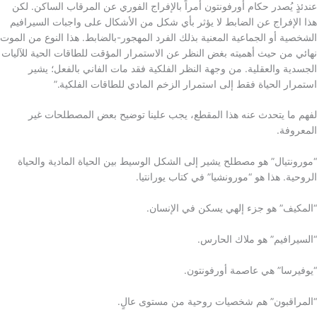
عندئذٍ يُصدر حكام أورفونتون أمراً بالإفراج الفوري عن المرقاب الساكن. لكن
هذا الإفراج عن الضابط لا يؤثر بأي شكل من الأشكال على واجبات السيرافيم
الشخصية أو الجماعية المعنية بذلك الفرد المهجور-بالضابط. هذا النوع من الموت
نهائي من حيث أهميته بغض النظر عن الاستمرار المؤقت للطاقات الحية للآليات
الجسدية والعقلية. من وجهة النظر الفلكية فقد مات الفاني بالفعل؛ يشير
استمرار الحياة فقط إلى استمرار الزخم المادي للطاقات الفلكية.”
لفهم ما يتحدث عنه هذا المقطع، يجب علينا توضيح بعض المصطلحات غير
المعروفة.
“مورونتيال” هو مصطلح يشير إلى الشكل الوسيط بين الحياة المادية والحياة
الروحية. هذا هو “مورونشيا” في كتاب يورانتيا.
“المكيف” هو جزء إلهي يسكن في الإنسان.
“السيرافيم” هو ملاك الحارس.
“يوفيرسا” هي عاصمة أورفونتون.
“المراقبون” هم شخصيات روحية من مستوى عالٍ.