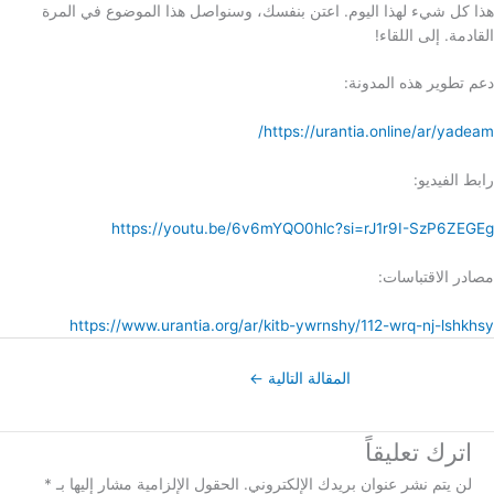
هذا كل شيء لهذا اليوم. اعتن بنفسك، وسنواصل هذا الموضوع في المرة
القادمة. إلى اللقاء!
دعم تطوير هذه المدونة:
https://urantia.online/ar/yadeam/
رابط الفيديو:
https://youtu.be/6v6mYQO0hlc?si=rJ1r9I-SzP6ZEGEg
مصادر الاقتباسات:
https://www.urantia.org/ar/kitb-ywrnshy/112-wrq-nj-lshkhsy
المقالة التالية
←
اترك تعليقاً
لن يتم نشر عنوان بريدك الإلكتروني.
الحقول الإلزامية مشار إليها بـ
*