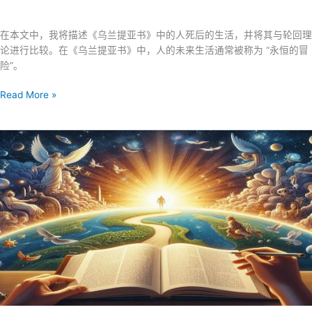
兰
特
在本文中，我将描述《乌兰提亚书》中的人死后的生活，并将其与轮回理
亚
论进行比较。在《乌兰提亚书》中，人的未来生活通常被称为 “永恒的冒
的
险”。
赐
予》
根
Read More »
摘
据
要
《乌
兰
提
亚
书》，
人
死
后
的
生
活
与
印