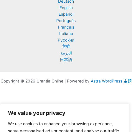
Deutsch
類
English
之
Español
死
Português
Français
Italiano
Русский
हिन्दी
العربية
日本語
Copyright © 2026 Urantia Online | Powered by
Astra WordPress 主题
We value your privacy
We use cookies to enhance your browsing experience,
serve personalised ads or content, and analyse our traffic.