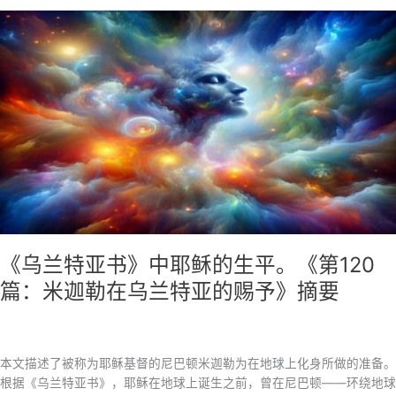
为
何
必
须
死
在
十
字
架
上？
耶
稣
是
为
《乌兰特亚书》中耶稣的生平。《第120
我
篇：米迦勒在乌兰特亚的赐予》摘要
们
献
给
愤
本文描述了被称为耶稣基督的尼巴顿米迦勒为在地球上化身所做的准备。
怒
根据《乌兰特亚书》，耶稣在地球上诞生之前，曾在尼巴顿——环绕地球
上