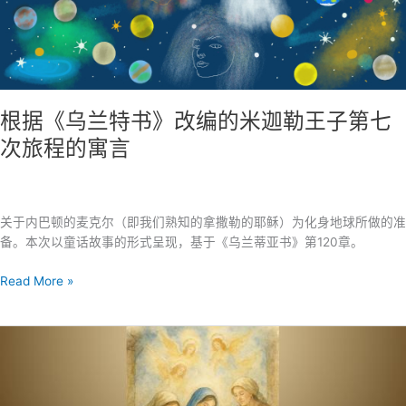
根据《乌兰特书》改编的米迦勒王子第七
次旅程的寓言
关于内巴顿的麦克尔（即我们熟知的拿撒勒的耶稣）为化身地球所做的准
备。本次以童话故事的形式呈现，基于《乌兰蒂亚书》第120章。
根
Read More »
据
《乌
兰
特
书》
改