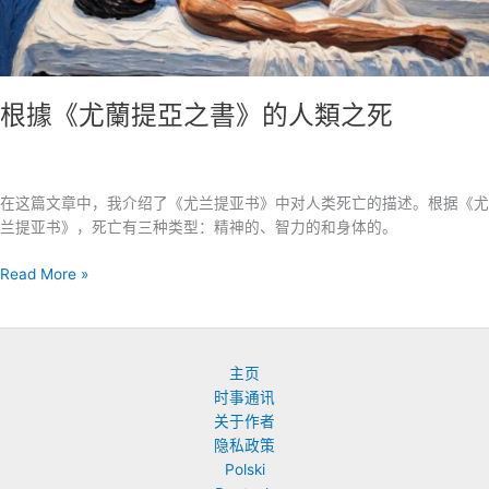
类
的
复
活
根據《尤蘭提亞之書》的人類之死
在这篇文章中，我介绍了《尤兰提亚书》中对人类死亡的描述。根据《尤
兰提亚书》，死亡有三种类型：精神的、智力的和身体的。
根
Read More »
據
《尤
蘭
提
主页
亞
时事通讯
之
关于作者
書》
隐私政策
的
Polski
人