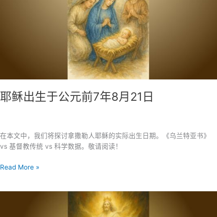
编
的
米
迦
勒
王
子
第
七
耶稣出生于公元前7年8月21日
次
旅
程
的
在本文中，我们将探讨拿撒勒人耶稣的实际出生日期。《乌兰特亚书》
寓
vs 基督教传统 vs 科学数据。敬请阅读！
言
耶
Read More »
稣
出
生
于