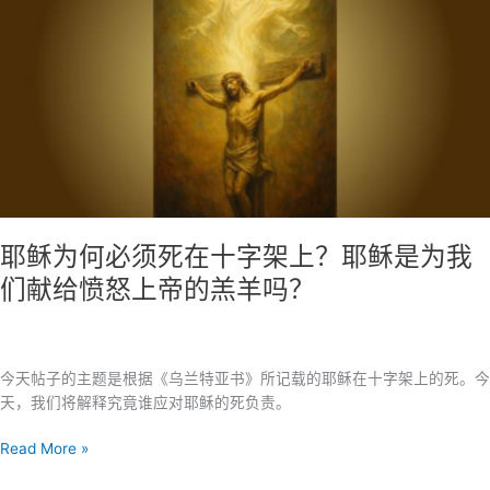
公
元
前
7
年
8
月
21
日
耶稣为何必须死在十字架上？耶稣是为我
们献给愤怒上帝的羔羊吗？
今天帖子的主题是根据《乌兰特亚书》所记载的耶稣在十字架上的死。今
天，我们将解释究竟谁应对耶稣的死负责。
耶
Read More »
稣