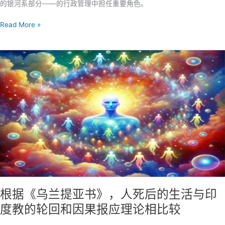
的银河系部分——的行政管理中担任重要角色。
帝
的
《乌
Read More »
羔
兰
羊
特
吗？
亚
书》
中
耶
稣
的
生
平。
《第
120
篇：
米
迦
根据《乌兰提亚书》，人死后的生活与印
勒
度教的轮回和因果报应理论相比较
在
乌