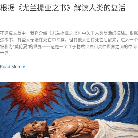
度
根据《尤兰提亚之书》解读人类的复活
教
的
轮
回
在这篇文章中，我将介绍《尤兰提亚之书》中关于人类复活的描述。根据
和
这本书，有些人无法在死亡中幸存，但其他人会在死亡后醒来，进入一个
因
被称为“莫伦夏”的世界——这是一个介于物质世界和灵性世界之间的中间
果
世界。
报
根
应
Read More »
据
理
《尤
论
兰
相
提
比
亚
较
之
书》
解
读
人