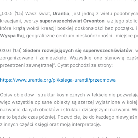
„0:0.5 (1.5) Wasz świat,
Urantia
, jest jedną z wielu podobnyc
kreacjami, tworzy
superwszechświat Orvonton
, a z jego stoli
które krążą wokół kreacji boskiej doskonałości bez początku 
Wyspa Raj
, geograficzne centrum nieskończoności i miejsce 
0:0.6 (1.6)
Siedem rozwijających się superwszechświatów
, 
zorganizowane i zamieszkałe. Wszystkie one stanowią czę
przestrzeni zewnętrznej”. Cytat pochodzi ze strony:
https://www.urantia.org/pl/ksiega-urantii/przedmowa
Opisy obiektów i struktur kosmicznych w tekście nie pozwalaj
więc wszystkie opisane obiekty są szerzej wyjaśnione w kole
nazwanie danych obiektów i struktur dzisiejszymi nazwami. Wi
na to będzie czas później. Pozwólcie, że do każdego niewyjaś
z innych części Księgi oraz moją interpretację.