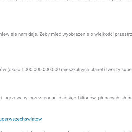
c niewiele nam daje. Żeby mieć wyobrażenie o wielkości przestrz
orów (około 1.000.000.000.000 mieszkalnych planet) tworzy sup
ny i ogrzewany przez ponad dziesięć bilionów płonących sło
-superwszechswiatow