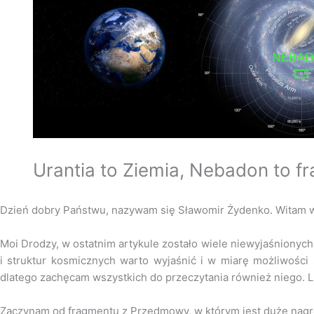
Urantia to Ziemia, Nebadon to f
Dzień dobry Państwu, nazywam się Sławomir Żydenko. Witam w
Moi Drodzy, w ostatnim artykule zostało wiele niewyjaśnionych
i struktur kosmicznych warto wyjaśnić i w miarę możliwości
dlatego zachęcam wszystkich do przeczytania również niego. 
Zaczynam od fragmentu z Przedmowy, w którym jest duże nagro