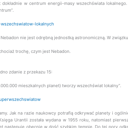
st dokładnie w centrum energii-masy wszechświata lokalnego.
ntrum”.
ja-wszechswiatow-lokalnych
e Nebadon nie jest odrębną jednostką astronomiczną. W związku
chociaż trochę, czym jest Nebadon.
dno zdanie z przekazu 15:
10.000.000 mieszkalnych planet) tworzy wszechświat lokalny”.
-superwszechswiatow
. Jak na razie naukowcy potrafią odkrywać planety i ogólnie 
Księga Urantii została wydana w 1955 roku, natomiast pierws
następuje obecnie w dość szybkim tempie. Do tej pory odkryt