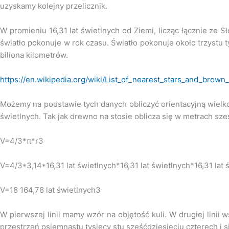
uzyskamy kolejny przelicznik.
W promieniu 16,31 lat świetlnych od Ziemi, licząc łącznie ze S
światło pokonuje w rok czasu. Światło pokonuje około trzystu 
biliona kilometrów.
https://en.wikipedia.org/wiki/List_of_nearest_stars_and_brown
Możemy na podstawie tych danych obliczyć orientacyjną wielko
świetlnych. Tak jak drewno na stosie oblicza się w metrach sz
V=4/3*π*r3
V=4/3*3,14*16,31 lat świetlnych*16,31 lat świetlnych*16,31 lat 
V=18 164,78 lat świetlnych3
W pierwszej linii mamy wzór na objętość kuli. W drugiej lini
przestrzeń osiemnastu tysięcy stu sześćdziesięciu czterech i 