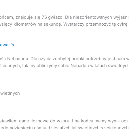
łońcem, znajduje się 76 gwiazd. Dla niezorientowanych wyjaśniam
tysięcy kilometrów na sekundę. Wystarczy przemnożyć tę cyfrę 
_dwarfs
ść Nebadonu. Dla użycia zdobytej próbki potrzebny jest nam w
eściennych, tak my obliczymy sobie Nebadon w latach świetlnyc
świetlnych
i wstawiłem dane liczbowe do wzoru. I na końcu mamy wynik oc
siedemdziesięciu ośmiu dziesiątych lat świetlnych sześciennych