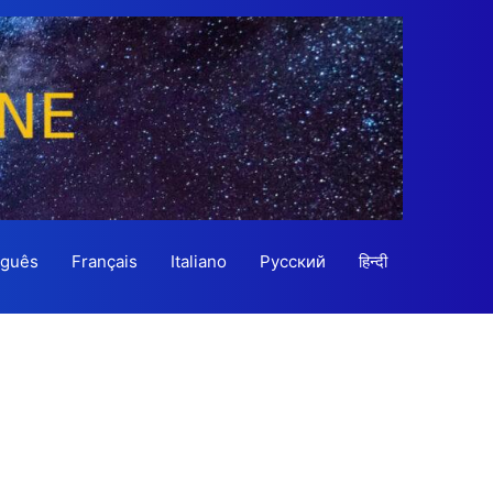
uguês
Français
Italiano
Русский
हिन्दी