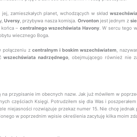
h jej, zamieszkałych planet, wchodzących w skład
wszechświa
cy,
Uversy
, przybywa nasza komisja.
Orvonton
jest jednym z
si
i końca –
centralnego wszechświata Havony
. W sercu tego w
pobytu wiecznego Boga.
w połączeniu z
centralnym i boskim wszechświatem
, nazyw
ść
wszechświata nadrzędnego
, obejmującego również nie z
ą na przypisanie im obecnych nazw. Jak już mówiłem w poprzed
jnych częściach Księgi. Potrudziłem się dla Was i poszperał
ele niejasności rozwiązuje przekaz numer 15. Nie chcę jednak
nionego w poprzednim wpisie określenia zacytuję kilka moim zd