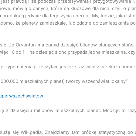
, jest prawdą i że podczas przepisywania i przygotowywania K
howe, mówią o danych, które są kluczowe dla nich, czyli o pl
a produkują jedynie dla tego życia energię. My, ludzie, jako i
domo, że planety zamieszkałe, lub zdatne do zamieszkania po
ię, że Orvonton ma ponad dziesięć bilonów płonących słońc, 
więc 10 do 1 – na dziesięć słońc przypada jedna mieszkalna, czy
przypomnienia przeczytam jeszcze raz cytat z przekazu numer 
10.000.000 mieszkalnych planet) tworzy wszechświat lokalny”.
-superwszechswiatow
 z dziesięciu milionów mieszkalnych planet. Mnożąc to razy
użę się Wikipedią. Znajdziemy tam próbkę statystyczną do d