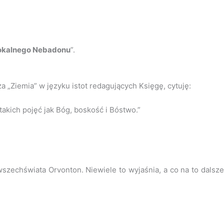
okalnego Nebadonu
”.
 „Ziemia” w języku istot redagujących Księgę, cytuję:
akich pojęć jak Bóg, boskość i Bóstwo.”
zechświata Orvonton. Niewiele to wyjaśnia, a co na to dalsz