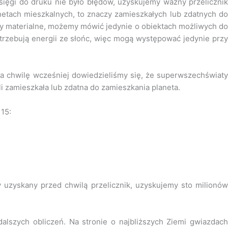
sięgi do druku nie było błędów, uzyskujemy ważny przelicznik
anetach mieszkalnych, to znaczy zamieszkałych lub zdatnych do
stoty materialne, możemy mówić jedynie o obiektach możliwych do
trzebują energii ze słońc, więc mogą występować jedynie przy
a chwilę wcześniej dowiedzieliśmy się, że superwszechświaty
li zamieszkała lub zdatna do zamieszkania planeta.
15:
 uzyskany przed chwilą przelicznik, uzyskujemy sto milionów
alszych obliczeń. Na stronie o najbliższych Ziemi gwiazdach