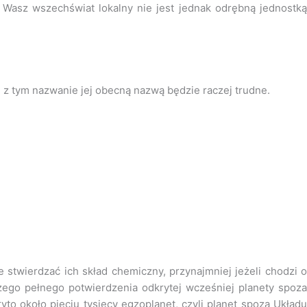
 Wasz wszechświat lokalny nie jest jednak odrębną jednostką
 z tym nazwanie jej obecną nazwą będzie raczej trudne.
stwierdzać ich skład chemiczny, przynajmniej jeżeli chodzi o
zego pełnego potwierdzenia odkrytej wcześniej planety spoza
o około pięciu tysięcy egzoplanet, czyli planet spoza Układu