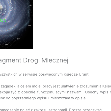
ragment Drogi Mlecznej
szystkich w serwisie poświęconym Księdze Urantii.
 zagadek, a celem mojej pracy jest ułatwienie zrozumienia Księ
 skojarzyć z obecnie funkcjonującymi nazwami. Obecny wpis 
Link do poprzedniego wpisu umieszczam w opisie.
madzenie pojęć z zakresu astronomii. Proszę przeczytać: