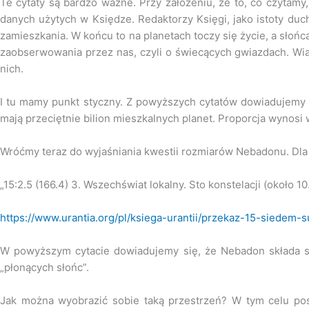
Te cytaty są bardzo ważne. Przy założeniu, że to, co czytamy
danych użytych w Księdze. Redaktorzy Księgi, jako istoty duc
zamieszkania. W końcu to na planetach toczy się życie, a słońc
zaobserwowania przez nas, czyli o świecących gwiazdach. Wia
nich.
I tu mamy punkt styczny. Z powyższych cytatów dowiadujemy s
mają przeciętnie bilion mieszkalnych planet. Proporcja wynosi 
Wróćmy teraz do wyjaśniania kwestii rozmiarów Nebadonu. Dla 
„15:2.5 (166.4) 3. Wszechświat lokalny. Sto konstelacji (około 
https://www.urantia.org/pl/ksiega-urantii/przekaz-15-siedem
W powyższym cytacie dowiadujemy się, że Nebadon składa się
„płonących słońc”.
Jak można wyobrazić sobie taką przestrzeń? W tym celu posł