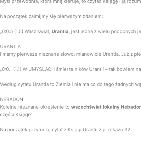
Myśl przewodnia, która mną kieruje, to czytać Księgę i ją rozu
Na początek zajmijmy się pierwszym zdaniem:
„0:0.5 (1.5) Wasz świat,
Urantia
, jest jedną z wielu podobnych 
URANTIA
I mamy pierwsze nieznane słowo, mianowicie Urantia. Już z pier
„0:0.1 (1.1) W UMYSŁACH śmiertelników Urantii – tak bowiem na
Według cytatu Urantia to Ziemia i nie ma co do tego żadnych wą
NEBADON
Kolejne nieznane określenie to
wszechświat lokalny Nebado
części Księgi?
Na początek przytoczę cytat z Księgi Urantii z przekazu 32: