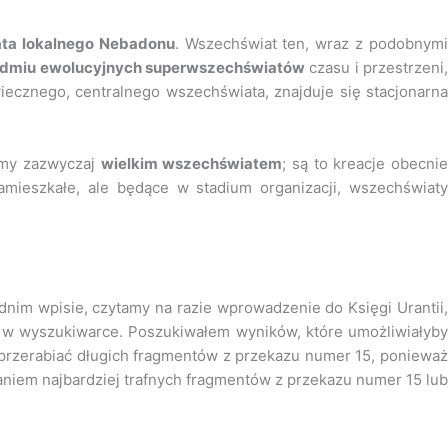
ta lokalnego Nebadonu
. Wszechświat ten, wraz z podobnym
edmiu ewolucyjnych superwszechświatów
czasu i przestrzeni
iecznego, centralnego wszechświata, znajduje się stacjonarna
amy zazwyczaj
wielkim wszechświatem
; są to kreacje obecni
amieszkałe, ale będące w stadium organizacji, wszechświat
nim wpisie, czytamy na razie wprowadzenie do Księgi Urantii,
em w wyszukiwarce. Poszukiwałem wyników, które umożliwiałyby
 przerabiać długich fragmentów z przekazu numer 15, ponieważ
aniem najbardziej trafnych fragmentów z przekazu numer 15 lub