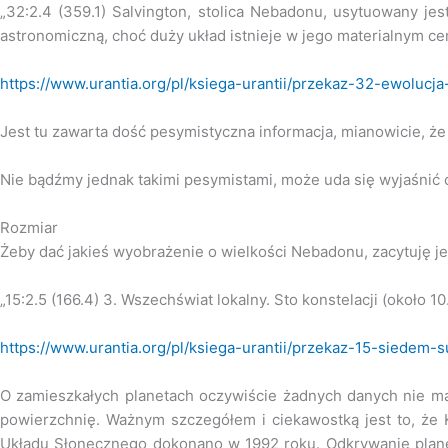
„32:2.4 (359.1) Salvington, stolica Nebadonu, usytuowany je
astronomiczną, choć duży układ istnieje w jego materialnym ce
https://www.urantia.org/pl/ksiega-urantii/przekaz-32-ewoluc
Jest tu zawarta dość pesymistyczna informacja, mianowicie, ż
Nie bądźmy jednak takimi pesymistami, może uda się wyjaśnić 
Rozmiar
Żeby dać jakieś wyobrażenie o wielkości Nebadonu, zacytuję je
„15:2.5 (166.4) 3. Wszechświat lokalny. Sto konstelacji (około 
https://www.urantia.org/pl/ksiega-urantii/przekaz-15-siedem
O zamieszkałych planetach oczywiście żadnych danych nie mamy
powierzchnię. Ważnym szczegółem i ciekawostką jest to, że 
Układu Słonecznego dokonano w 1992 roku. Odkrywanie planet 