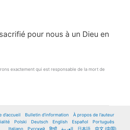
 sacrifié pour nous à un Dieu en
iquerons exactement qui est responsable de la mort de
 d’accueil
Bulletin d’information
À propos de l’auteur
alité
Polski
Deutsch
English
Español
Português
Italiano
Русский
हिन्दी
العربية
日本語
中文 (中国)