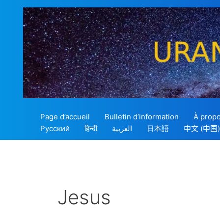
Aller
au
contenu
Page d’accueil
Bulletin d’information
À propo
Русский
हिन्दी
العربية
日本語
中文 (中国)
Jesus