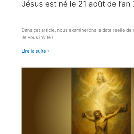
Jésus est né le 21 août de l’an 
Dans cet article, nous examinerons la date réelle de 
Je vous invite !
Jésus
Lire la suite »
est
né
le
21
août
de
l’an
7
av.
J.-
C.