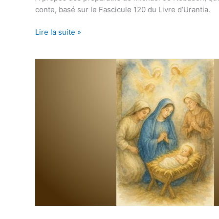
conte, basé sur le Fascicule 120 du Livre d’Urantia.
La
Lire la suite »
Fable
du
Septième
Voyage
du
Prince
Michel
Basée
sur
le
Livre
d’Urantia