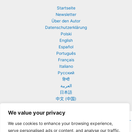
Prinz
Michaels
Startseite
siebter
Newsletter
Reise,
Über den Autor
basierend
Datenschutzerklärung
auf
Polski
dem
English
Urantia
Español
Buch
Português
Français
Italiano
Русский
हिन्दी
العربية
日本語
中文 (中国)
We value your privacy
Copyright © 2026 Urantia Online | Präsentiert von
Astra-WordPress-
We use cookies to enhance your browsing experience,
Theme
serve personalised ads or content, and analyse our traffic.