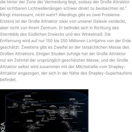
die hinter der Zone der Vermeidung liegt, sodass der Große Attraktor
bei sichtbaren Lichtwellenlängen schwer direkt zu beobachten ist.”
Klingt interessant, nicht wahr? Allerdings gibt es zwei Probleme.
Erstens ist der Große Attraktor zwar von unserer Galaxie verdeckt,
aber nicht von ihrem Zentrum. Er befindet sich in Richtung des
Sternbilds des Südlichen Dreiecks und des Winkelmaß. Die
Entfernung wird auf nur 150 bis 250 Millionen Lichtjahre von der Erde
geschätzt. Zweitens gibt es Zweifel an der tatsächlichen Masse des
Großen Attraktors. Einigen Studien zufolge hat der Große Attraktor
nur ein Zehntel der ursprünglich geschätzten Masse, und der Große
Attraktor selbst wird zusammen mit der Milchstraße vom Shapley-
Attraktor angezogen, der sich in der Nähe des Shapley-Superhaufens
befindet.