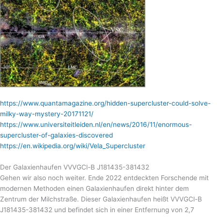
https://www.quantamagazine.org/hidden-supercluster-could-solve-
milky-way-mystery-20171121/
https://www.universiteitleiden.nl/en/news/2016/11/enormous-
supercluster-of-galaxies-discovered
https://en.wikipedia.org/wiki/Vela_Supercluster
Der Galaxienhaufen VVVGCl-B J181435-381432
Gehen wir also noch weiter. Ende 2022 entdeckten Forschende mit
modernen Methoden einen Galaxienhaufen direkt hinter dem
Zentrum der Milchstraße. Dieser Galaxienhaufen heißt VVVGCl-B
J181435-381432 und befindet sich in einer Entfernung von 2,7