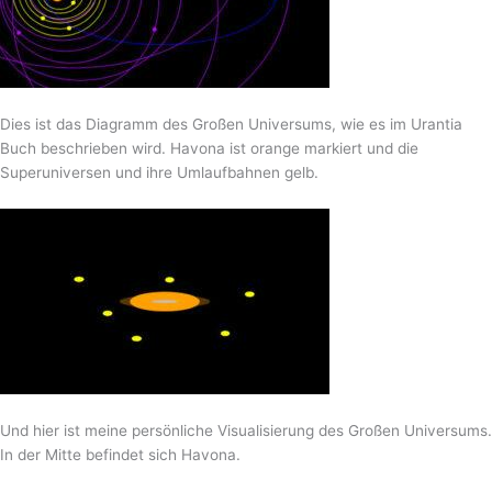
Dies ist das Diagramm des Großen Universums, wie es im Urantia
Buch beschrieben wird. Havona ist orange markiert und die
Superuniversen und ihre Umlaufbahnen gelb.
Und hier ist meine persönliche Visualisierung des Großen Universums.
In der Mitte befindet sich Havona.