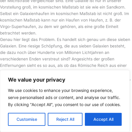
der Milchstraße vergleichbar sind. Eine Galaxie ist nur in unserer
Vorstellung groß, im kosmischen Maßstab ist sie wie ein Sandkorn.
Selbst ein Galaxienhaufen im kosmischen Maßstab ist nicht groß. Im
kosmischen Maßstab kann nur ein Haufen von Haufen, z. B. der
Virgo-Superhaufen, zu dem wir gehören, als eine große Einheit
betrachtet werden.
Genau hier liegt das Problem. Es handelt sich genau um diese sieben
Galaxien. Eine riesige Schöpfung, die aus sieben Galaxien besteht,
die dazu noch über Hunderte von Millionen Lichtjahren an
verschiedenen Enden verstreut sind? Angesichts der großen
Entfernungen sieht es so aus, als ob das Römische Reich aus einer
Stadt und sieben Dörfern bestand, die an verschiedenen Enden des
Reiches verstreut wären. Ein solches Reich würde nicht als bewohnt,
We value your privacy
sondern eher als unbewohnt bezeichnet werden.
We use cookies to enhance your browsing experience,
serve personalised ads or content, and analyse our traffic.
By clicking "Accept All", you consent to our use of cookies.
Customise
Reject All
Accept All