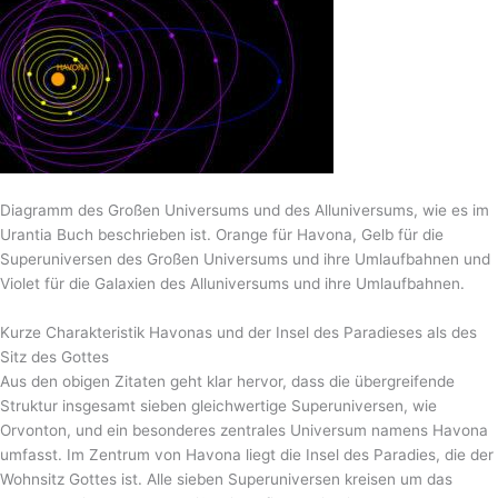
Diagramm des Großen Universums und des Alluniversums, wie es im
Urantia Buch beschrieben ist. Orange für Havona, Gelb für die
Superuniversen des Großen Universums und ihre Umlaufbahnen und
Violet für die Galaxien des Alluniversums und ihre Umlaufbahnen.
Kurze Charakteristik Havonas und der Insel des Paradieses als des
Sitz des Gottes
Aus den obigen Zitaten geht klar hervor, dass die übergreifende
Struktur insgesamt sieben gleichwertige Superuniversen, wie
Orvonton, und ein besonderes zentrales Universum namens Havona
umfasst. Im Zentrum von Havona liegt die Insel des Paradies, die der
Wohnsitz Gottes ist. Alle sieben Superuniversen kreisen um das