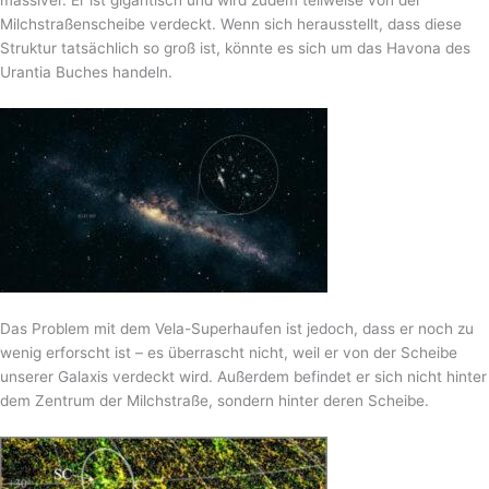
massiver. Er ist gigantisch und wird zudem teilweise von der
Milchstraßenscheibe verdeckt. Wenn sich herausstellt, dass diese
Struktur tatsächlich so groß ist, könnte es sich um das Havona des
Urantia Buches handeln.
Das Problem mit dem Vela-Superhaufen ist jedoch, dass er noch zu
wenig erforscht ist – es überrascht nicht, weil er von der Scheibe
unserer Galaxis verdeckt wird. Außerdem befindet er sich nicht hinter
dem Zentrum der Milchstraße, sondern hinter deren Scheibe.