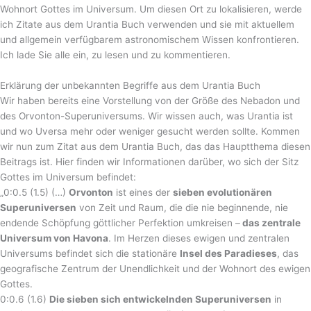
Wohnort Gottes im Universum. Um diesen Ort zu lokalisieren, werde
ich Zitate aus dem Urantia Buch verwenden und sie mit aktuellem
und allgemein verfügbarem astronomischem Wissen konfrontieren.
Ich lade Sie alle ein, zu lesen und zu kommentieren.
Erklärung der unbekannten Begriffe aus dem Urantia Buch
Wir haben bereits eine Vorstellung von der Größe des Nebadon und
des Orvonton-Superuniversums. Wir wissen auch, was Urantia ist
und wo Uversa mehr oder weniger gesucht werden sollte. Kommen
wir nun zum Zitat aus dem Urantia Buch, das das Hauptthema diesen
Beitrags ist. Hier finden wir Informationen darüber, wo sich der Sitz
Gottes im Universum befindet:
„0:0.5 (1.5) (…)
Orvonton
ist eines der
sieben evolutionären
Superuniversen
von Zeit und Raum, die die nie beginnende, nie
endende Schöpfung göttlicher Perfektion umkreisen –
das zentrale
Universum von Havona
. Im Herzen dieses ewigen und zentralen
Universums befindet sich die stationäre
Insel des Paradieses
, das
geografische Zentrum der Unendlichkeit und der Wohnort des ewigen
Gottes.
0:0.6 (1.6)
Die sieben sich entwickelnden Superuniversen
in