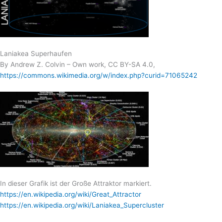
Laniakea Superhaufen
By Andrew Z. Colvin – Own work, CC BY-SA 4.0,
https://commons.wikimedia.org/w/index.php?curid=71065242
In dieser Grafik ist der Große Attraktor markiert.
https://en.wikipedia.org/wiki/Great_Attractor
https://en.wikipedia.org/wiki/Laniakea_Supercluster