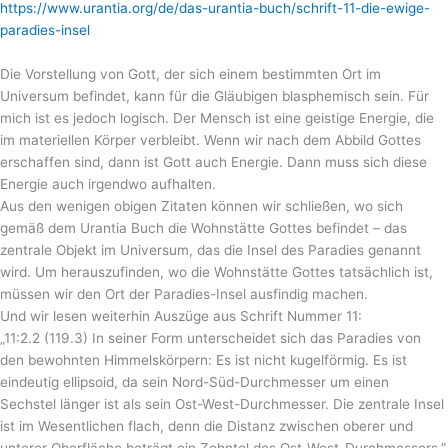
https://www.urantia.org/de/das-urantia-buch/schrift-11-die-ewige-
paradies-insel
Die Vorstellung von Gott, der sich einem bestimmten Ort im
Universum befindet, kann für die Gläubigen blasphemisch sein. Für
mich ist es jedoch logisch. Der Mensch ist eine geistige Energie, die
im materiellen Körper verbleibt. Wenn wir nach dem Abbild Gottes
erschaffen sind, dann ist Gott auch Energie. Dann muss sich diese
Energie auch irgendwo aufhalten.
Aus den wenigen obigen Zitaten können wir schließen, wo sich
gemäß dem Urantia Buch die Wohnstätte Gottes befindet – das
zentrale Objekt im Universum, das die Insel des Paradies genannt
wird. Um herauszufinden, wo die Wohnstätte Gottes tatsächlich ist,
müssen wir den Ort der Paradies-Insel ausfindig machen.
Und wir lesen weiterhin Auszüge aus Schrift Nummer 11:
„11:2.2 (119.3) In seiner Form unterscheidet sich das Paradies von
den bewohnten Himmelskörpern: Es ist nicht kugelförmig. Es ist
eindeutig ellipsoid, da sein Nord-Süd-Durchmesser um einen
Sechstel länger ist als sein Ost-West-Durchmesser. Die zentrale Insel
ist im Wesentlichen flach, denn die Distanz zwischen oberer und