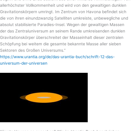
allerhöchster Vollkommenheit und wird von den gewaltigen dunklen
Gravitationskörpern umringt. Im Zentrum von Havona befindet sich
die von ihren einundzwanzig Satelliten umkreiste, unbewegliche und
absolut stabilisierte Paradies-Insel. Wegen der gewaltigen Massen
der das Zentraluniversum an seinem Rande umkreisenden dunklen
Gravitationskörper überschreitet der Masseinhalt dieser zentralen
Schöpfung bei weitem die gesamte bekannte Masse aller sieben
Sektoren des Großen Universums.”
https://www.urantia.org/de/das-urantia-buch/schrift-12-das-
universum-der-universen