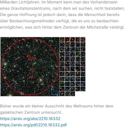
Milliarden Lichtjahren. Im Moment kann man das Vorhandensein
eines Gravitationszentrums, nach dem wir suchen, nicht feststellen.
Die ganze Hoffnung ist jedoch darin, dass die Menschheit bereits
über Beobachtungsmethoden verfügt, die es uns zu beobachten
ermöglichen, was sich hinter dem Zentrum der Milchstraße verbirgt.
Bisher wurde ein kleiner Ausschnitt des Weltraums hinter dem
galaktischen Zentrum untersucht.
https://arxiv.org/abs/2210.16332
https://arxiv.org/pdf/2210.16332.pdf