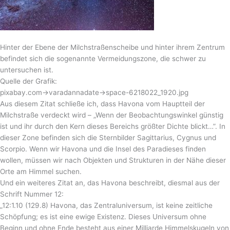
Hinter der Ebene der Milchstraßenscheibe und hinter ihrem Zentrum
befindet sich die sogenannte Vermeidungszone, die schwer zu
untersuchen ist.
Quelle der Grafik:
pixabay.com→varadannadate→space-6218022_1920.jpg
Aus diesem Zitat schließe ich, dass Havona vom Hauptteil der
Milchstraße verdeckt wird – „Wenn der Beobachtungswinkel günstig
ist und ihr durch den Kern dieses Bereichs größter Dichte blickt…”. In
dieser Zone befinden sich die Sternbilder Sagittarius, Cygnus und
Scorpio. Wenn wir Havona und die Insel des Paradieses finden
wollen, müssen wir nach Objekten und Strukturen in der Nähe dieser
Orte am Himmel suchen.
Und ein weiteres Zitat an, das Havona beschreibt, diesmal aus der
Schrift Nummer 12:
„12:1.10 (129.8) Havona, das Zentraluniversum, ist keine zeitliche
Schöpfung; es ist eine ewige Existenz. Dieses Universum ohne
Beginn und ohne Ende besteht aus einer Milliarde Himmelskugeln von