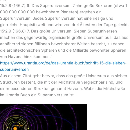
15:2.8 (166.7) 6. Das Superuniversum. Zehn große Sektoren (etwa 1
000 000 000 000 bewohnbare Planeten) ergeben ein
Superuniversum. Jedes Superuniversum hat eine riesige und
glorreiche Hauptsitzwelt und wird von drei Ältesten der Tage gelenkt.
15:2.9 (166.8) 7. Das große Universum. Sieben Superuniversen
machen das gegenwärtig organisierte große Universum aus, das aus
annähernd sieben Billionen bewohnbarer Welten besteht, zu denen
die architektonischen Sphären und die Milliarde bewohnter Sphären
von Havona hinzukommen.“
https://www.urantia.org/de/das-urantia-buch/schrift-15-die-sieben-
superuniversen
Aus diesem Zitat geht hervor, dass das große Universum aus sieben
Strukturen besteht, die mit der Milchstraße vergleichbar sind, und
einer besonderen Struktur, genannt Havona. Wobei die Milchstraße
im Urantia Buch ein Superuniversum ist.