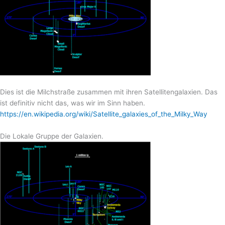
Dies ist die Milchstraße zusammen mit ihren Satellitengalaxien. Das
ist definitiv nicht das, was wir im Sinn haben.
https://en.wikipedia.org/wiki/Satellite_galaxies_of_the_Milky_Way
Die Lokale Gruppe der Galaxien.