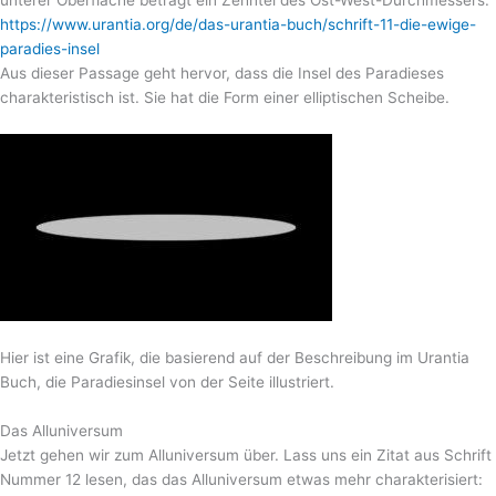
unterer Oberfläche beträgt ein Zehntel des Ost-West-Durchmessers.”
https://www.urantia.org/de/das-urantia-buch/schrift-11-die-ewige-
paradies-insel
Aus dieser Passage geht hervor, dass die Insel des Paradieses
charakteristisch ist. Sie hat die Form einer elliptischen Scheibe.
Hier ist eine Grafik, die basierend auf der Beschreibung im Urantia
Buch, die Paradiesinsel von der Seite illustriert.
Das Alluniversum
Jetzt gehen wir zum Alluniversum über. Lass uns ein Zitat aus Schrift
Nummer 12 lesen, das das Alluniversum etwas mehr charakterisiert: