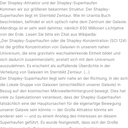
Der Shapley-Attraktor und der Shapley-Superhaufen
Kommen wir zur größeren bekannten Struktur. Der Shapley-
Superhaufen liegt im Sternbild Zentaur. Wie im Urantia Buch
beschrieben, befindet er sich optisch nahe dem Zentrum der Galaxie.
Allerdings ist er sehr weit dahinter, nämlich 650 Millionen Lichtjahre
von der Erde. Lesen Sie bitte ein Zitat aus Wikipedia:
„Der Shapley-Superhaufen oder die Shapley-Konzentration (SCl 124)
ist die größte Konzentration von Galaxien in unserem nahen
Universum, die eine gravitativ wechselwirkende Einheit bildet und
sich dadurch zusammenzieht, anstatt sich mit dem Universum
auszudehnen. Es erscheint als auffallende Überdichte in der
Verteilung von Galaxien im Sternbild Zentaur. (…)
Der Shapley-Superhaufen liegt sehr nahe an der Richtung, in der sich
die Lokale Gruppe von Galaxien (einschließlich unserer Galaxie) in
Bezug auf den kosmischen Mikrowellenhintergrund bewegt. Dies hat
viele zu Spekulationen veranlasst, dass der Shapley-Superhaufen
tatsächlich eine der Hauptursachen für die eigenartige Bewegung
unserer Galaxie sein könnte — der Große Attraktor könnte ein
anderer sein — und zu einem Anstieg des Interesses an diesem
Superhaufen geführt. Es wurde festgestellt, dass sich der Große