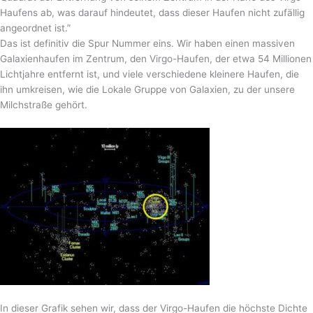
Haufens ab, was darauf hindeutet, dass dieser Haufen nicht zufällig
angeordnet ist.”
Das ist definitiv die Spur Nummer eins. Wir haben einen massiven
Galaxienhaufen im Zentrum, den Virgo-Haufen, der etwa 54 Millionen
Lichtjahre entfernt ist, und viele verschiedene kleinere Haufen, die
ihn umkreisen, wie die Lokale Gruppe von Galaxien, zu der unsere
Milchstraße gehört.
In dieser Grafik sehen wir, dass der Virgo-Haufen die höchste Dichte