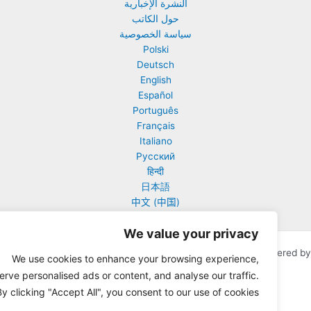
ت
النشرة الإخبارية
حول الكاتب
ليب؟
سياسة الخصوصية
Polski
Deutsch
ع
English
Español
مل
Português
ضحَّى
Français
ا
Italiano
Русский
ب؟
हिन्दी
日本語
中文 (中国)
We value your privacy
Copyright © 2026 Urantia Online | Powered
قالب Astra للووردبريس
We use cookies to enhance your browsing experience,
serve personalised ads or content, and analyse our traffic.
By clicking "Accept All", you consent to our use of cookies.