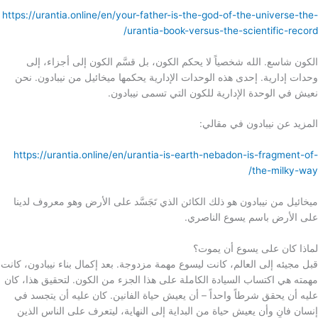
https://urantia.online/en/your-father-is-the-god-of-the-universe-the-
urantia-book-versus-the-scientific-record/
الكون شاسع. الله شخصياً لا يحكم الكون، بل قسَّم الكون إلى أجزاء، إلى
وحدات إدارية. إحدى هذه الوحدات الإدارية يحكمها ميخائيل من نيبادون. نحن
نعيش في الوحدة الإدارية للكون التي تسمى نيبادون.
المزيد عن نيبادون في مقالي:
https://urantia.online/en/urantia-is-earth-nebadon-is-fragment-of-
the-milky-way/
ميخائيل من نيبادون هو ذلك الكائن الذي تَجَسَّد على الأرض وهو معروف لدينا
على الأرض باسم يسوع الناصري.
لماذا كان على يسوع أن يموت؟
قبل مجيئه إلى العالم، كانت ليسوع مهمة مزدوجة. بعد إكمال بناء نيبادون، كانت
مهمته هي اكتساب السيادة الكاملة على هذا الجزء من الكون. لتحقيق هذا، كان
عليه أن يحقق شرطاً واحداً – أن يعيش حياة الفانين. كان عليه أن يتجسد في
إنسان فانٍ وأن يعيش حياة من البداية إلى النهاية، ليتعرف على الناس الذين