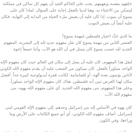
خلقهم بنفسه ويفهمهم. يجب على الحاكم الجيد أن يفهم كل ساكن في مملكته
ليتمكن من الاعتناء به. وهنا لدينا بالفعل إجابة على السؤال: لماذا كان على
يسوع أن يموت. إذا كان عليه أن يعيش ملء الحياة من البداية إلى النهاية، فكان
عليه أيضاً أن يعيش الموت.
ما الذي حَدَّد اختيار فلسطين لمهمة يسوع؟
العنصر الثاني من مهمة يسوع كان نقل مفهوم جديد لله إلى البشرية. المفهوم
الجديد لله حسب يسوع كان يتمثل في أن الله هو الآب، وأننا جميعاً إخوة.
لنقل هذا المفهوم، كان عليه أن يصل إلى مكان في العالم حيث كان مفهوم الإله
الواحد متبلوراً بالفعل. كان سيكون من الصعب عليه أن يقدم مفهوم الله الكوني
لأناس يؤمنون بعدة آلهة، أو للشامانية. لكانت قفزة أيديولوجية كبيرة جداً. أفضل
مكان لهذا الغرض تبين أنه فلسطين. هناك كان مفهوم الإله الواحد متبلوراً،
وعلى هذا المفهوم، بنى مفهوم الله الجديد. أي على مفهوم الله يهوه، بنى
مفهوم الله الآب.
كان يهوه في الأساس إله بني إسرائيل وحدهم. إلى مفهوم الإله القومي لبنى
إسرائيل، أضاف مفهوم الله الكوني، أي أبو جميع الكائنات على الأرض وما
وراءها، وفي الكون.