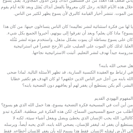
يأتي ضعف هذا العدد من كل فلسطين آنذاك ومن الدول المجاورة. يُقتَل يسوع
خلال هذه الأيام الثلاثة. رجل كان معروفاً بالفعل آنذاك يُقتَل وبعد ثلاثة أيام يقوم
من الموت. تنتشر أخبار القيامة كالبرق لأن يسوع يظهر لكثير من الناس.
يا لها من فكرة استثنائية لنشر تعاليمه! كان الناس يتساءلون حينها: من كان هذا
يسوع؟ ماذا كان يعلم؟ وبعد أن تفرقوا إلى بيوتهم، أخبروا الجميع بكل شيء.
كان على يسوع ببساطة أن يموت بشكل مذهل، واستخدم موته لنشر مُثُله
العليا. لذلك كان الموت على الصليب على الأرجح عنصراً في استراتيجية
مدروسة جيداً تهدف لنشر التعليم. أثبتت الاستراتيجية نجاحها.
هل ضحى الله بابنه؟
في ارتباط مع العقيدة الكنسية السارية، قد تظهر الأسئلة التالية. لماذا ضحى
الله بابنه من أجل خير الناس الذين خلقهم؟ لو كان الهدف هو تكفير خطايا
البشر، ألم يكن يستطيع أن يغفر لهم أو يعاقبهم دون التضحية بابنه؟
المفهوم اليهودي القديم
من أين أتت في المسيحية فكرة التضحية بيسوع، هذا حمل الله الذي هو يسوع؟
أطلب من جميع المسيحيين السماح، لكن هذه الفكرة غير منطقية. الفكرة تبدو
كالتالي: الله يحب الإنسان الذي يخطئ ويضل ويفعل أشياء سيئة، لكنه لا
يستطيع أن يغفر له. ليغفر للإنسان، يضحي الله بابنه، الذي يحبه أيضاً، ويرسله
إلى الأرض ليقتله الإنسان. فقط هذا يسمح لله بأن يغفر للإنسان أخطاءه. فقط