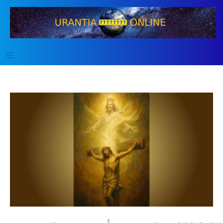
خطي
لى
لمحتوى