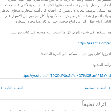
أدخلها الرسول بولس وقد حافظت عليها الكنيسة المسيحية لألفي عام. حدث
هذا بشكل مؤسف للغاية لأن يسوع في أفعاله كان أشبه بمحارب شجاع، يخاطر
بحياته لتحقيق هدفه، أكثر من كونه حملاً ذبيحياً. كان سيكون من الأسهل على
الناس اتباع بطل أكثر من اتباع ضحية، حتى لو كان هذا مجرد استعارة.
هذا سيكون كل شيء لليوم. كل ما أتحدث عنه موجود في كتاب يورانشيا:
https://urantia.org/ar
اقرؤوا كتاب يورانشيا بأنفسكم! إلى المرة القادمة!
رابط الفيديو:
https://youtu.be/mT0QDdP0eSs?si=O7lMGBJm1P1SxY_U
→
المقالة السابقة
المقالة التالية
←
اترك تعليقاً