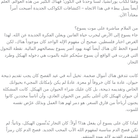
وفقاً لكتاب يورانشيا، لسنا وحدنا في الكون؛ فهناك الكثير من هذه العوالم. العلم
أيضاً يميل ببطء في هذا الاتجاه – اكتشافات الكواكب الجديدة أصبحت أمراً
معتاداً الآن.
من الملام مباشرة على موت يسوع؟
جاء يسوع إلى الأرض ليجرب حياة الفانين ويعلن الفكرة الجديدة عن الله. لهذا
الغرض اختار فلسطين. صحيح أن مفهوم الإله الواحد كان موجوداً هناك، لكن
لسوء الحظ كان هناك أيضاً كهنة يهود أضر يسوع بمصالحهم المالية. نقطة التحول
التي قررت في الواقع أن يسوع سيُحكم عليه بالموت هي دخوله الهيكل وطرد
التجار.
كانت تتدفق هناك أموال ضخمة. تخيل أنه في عيد الفصح كان يجب تقديم ذبيحة
حيوان، عادة ما كان خروفاً أو معزة. عادةً لم يكن بإمكانك المجيء بحيوانك
الخاص وتقديمه ذبيحة، بل كان عليك شراء الحيوان من الهيكل. كانت المشكلة
أن حيوان الهيكل كان أغلى بكثير من الحيوان العادي، وأن أناساً محددين كانوا
يجنون أرباحاً من فارق السعر. هو دمر لهم هذا العمل وبذلك عرّض نفسه
للموت.
لماذا كان على يسوع أن يفعل هذا؟ أولاً: كان التجار يُدنِّسون الهيكل، وثانياً: لم
تكن فصح الدم مناسبة لمفهوم الله الآب المحب الجديد. فصح الدم كان رمزاً
للمفهوم القديم لإله يهوه المنتقم.