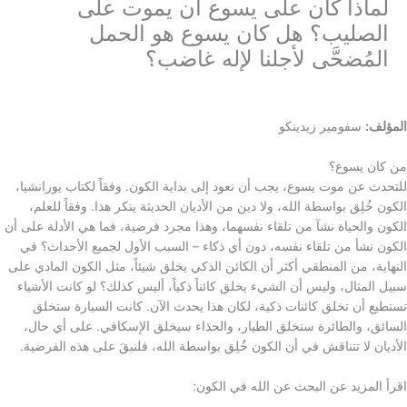
لماذا كان على يسوع أن يموت على
الصليب؟ هل كان يسوع هو الحمل
المُضحَّى لأجلنا لإله غاضب؟
المؤلف:
سفومير زيدينكو
من كان يسوع؟
للتحدث عن موت يسوع، يجب أن نعود إلى بداية الكون. وفقاً لكتاب يورانشيا،
الكون خُلِق بواسطة الله، ولا دين من الأديان الحديثة ينكر هذا. وفقاً للعلم،
الكون والحياة نشآ من تلقاء نفسهما، وهذا مجرد فرضية، فما هي الأدلة على أن
الكون نشأ من تلقاء نفسه، دون أي ذكاء – السبب الأول لجميع الأحداث؟ في
النهاية، من المنطقي أكثر أن الكائن الذكي يخلق شيئاً، مثل الكون المادي على
سبيل المثال، وليس أن الشيء يخلق كائناً ذكياً، أليس كذلك؟ لو كانت الأشياء
تستطيع أن تخلق كائنات ذكية، لكان هذا يحدث الآن. كانت السيارة ستخلق
السائق، والطائرة ستخلق الطيار، والحذاء سيخلق الإسكافي. على أي حال،
الأديان لا تتناقش في أن الكون خُلِق بواسطة الله، فلنبقَ على هذه الفرضية.
اقرأ المزيد عن البحث عن الله في الكون: