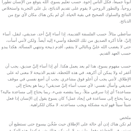
أبونا جميعاً، فكل الناس إخوة. حسب تعليم يسوع، الله يتوقع من الإنسان تطوراً
روحياً، والتطور الروحي لا يقوم على تقديم الذبائح، بل على التجربة واستخلاص
النتائج والسلوك الصحيح في بقية الحياة. أي لم يكن هناك مكان لأي نوع من
الذبائح.
سأعطي مثالاً. حسب الفلسفة القديمة، إذا أساء إليَّ أحد، صديقي، لنقل، أساء
إليَّ، فأنا أكره الصديق من تلك اللحظة وأسيء إليه أيضاً. ولكن لأنني أسأت،
حتى لا يغضب الله عليَّ وبالتالي لا ينتقم، أقدم ذبيحة وتنتهي المسألة. هكذا يبدو
حسب العهد القديم.
حسب مفهوم يسوع، هذا لم يعد يعمل هكذا. أي إذا أساء إليَّ صديق، يجب أن
أغفر له ولا يمكن أن أكرهه. في هذه اللحظة، تقديم الذبيحة لا معنى له على
الإطلاق. لأنني يجب أن أعلو فوق مشاعري. يجب أن أضع نفسي في موقف
صديقي وأسأل نفسي: لأي سبب أساء إليَّ صديقي؟ ربما هو يحتاج إلى
مساعدة؟ أي إذا سرقني مثلاً، ربما ينقصه شيء، ربما يحتاج إلى مساعدة مالية؟
ربما يحتاج إلى مساعدة في إيجاد عمل؟ كان يسوع يقول إن الإنسان إذا فعل
شيئاً سيئاً فهو لديه مشكلة ويجب مساعدته. لا مكان للكراهية.
ملخص
لم تكن هناك إذن أي حالة على الإطلاق حيث ضُحِّيَ بيسوع حتى نستطيع أن
نستمر في الخطيئة وفعل ما نريد. لا، لم يكن هناك شيء كهذا. هذه الفكرة