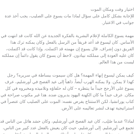
اختيار وقت ومكان الموت
للإجابة بشكل كامل على سؤال لماذا مات يسوع على الصليب، يجب أخذ عدة
جوانب في الاعتبار.
مهمة يسوع الكاملة لإعلام البشرية بالفكرة الجديدة عن الله كانت قد انتهت في
الأساس. كان ليسوع قد أعد فريقاً من الرسل بالفعل وكان يمكنه ترك هذا
الفريق دون إشراف. قال يسوع إن مهمته قد اكتملت. وإذا كانت قد اكتملت،
كان عليه العودة إلى مملكته نيبادون. لاحظ أن يسوع كان يقول دائماً إن مملكته
ليست من هذا العالم.
كيف يمكن ليسوع إنهاء المهمة؟ هل كان سيموت ببساطة في سريره؟ رجل
كهذا لا يمكن. ولا يمكنه الهرب أيضاً. ذاهباً إلى عيد الفصح في أورشليم، عرف
يسوع على الأرجح جيداً ما ينتظره – كان له حلفاؤه وتلاميذه ومخبروه في كل
مكان. عرف جيداً ما كان الكهنة اليهود يدبرون ضده. هذا غير مكتوب صراحة في
كتاب يورانشيا، لكن الاستنتاج يفرض نفسه: الموت على الصليب كان عنصراً في
استراتيجية تهدف لنشر تعاليمه على الأرض.
لماذا؟ عندما صُلِب، كان عيد الفصح في أورشليم، وكان حشد هائل من الناس قد
تجمع في أورشليم. إلى أورشليم، حيث كان يعيش بالفعل عدد كبير من الناس،