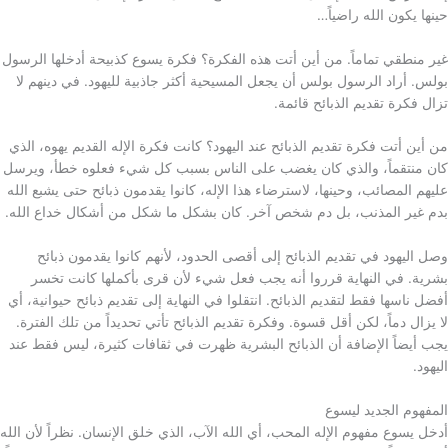
حينها يكون الله راضياً…
غير منطقي تماماً. من أين أتت هذه الفكرة؟ فكرة يسوع كذبيحة أدخلها الرسول
بولس. أراد الرسول بولس أن يجعل المسيحية أكثر جاذبية لليهود. في دينهم لا
تزال فكرة تقديم الذبائح قائمة.
من أين أتت فكرة تقديم الذبائح عند اليهود؟ كانت فكرة الإله القديم يهوه، الذي
كان منتقماً، والذي كان يغضب على الناس بسبب كل شيء فعلوه خطأ، ويرسل
عليهم المصائب، وحينها، لاسترضاء هذا الإله، كانوا يقدمون ذبائح حتى يشبع الله
بدم غير المذنب، بل دم شخص آخر. كان بشكل ما شكل من أشكال خداع الله.
وصل اليهود في تقديم الذبائح إلى أقصى الحدود، لأنهم كانوا يقدمون ذبائح
بشرية. في النهاية قرروا أنه يجب فعل شيء لأن قرى بأكملها كانت تخسر
أفضل ناسها فقط لتقديم الذبائح. انتقلوا في النهاية إلى تقديم ذبائح حيوانية، أي
لا يزال دماً، لكن أقل قسوة. وفكرة تقديم الذبائح تأتي تحديداً من تلك الفترة.
يجب أيضاً الإضافة أن الذبائح البشرية ظهرت في ثقافات كثيرة، ليس فقط عند
اليهود.
المفهوم الجديد ليسوع
أدخل يسوع مفهوم الإله المحب، أي الله الآب، الذي خلق الإنسان. نظراً لأن الله