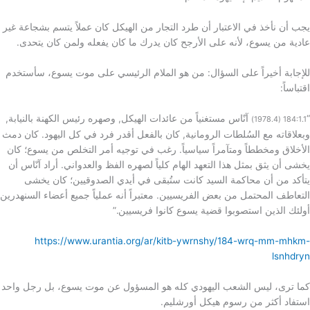
يجب أن نأخذ في الاعتبار أن طرد التجار من الهيكل كان عملاً يتسم بشجاعة غير
عادية من يسوع، لأنه على الأرجح كان يدرك ما كان يفعله ولمن كان يتحدى.
للإجابة أخيراً على السؤال: من هو الملام الرئيسي على موت يسوع، سأستخدم
اقتباساً:
“
آنّاس مستغنياً من عائدات الهيكل, وصهره رئيس الكهنة بالنيابة,
184:1.1 (1978.4)
وبعلاقاته مع السُلطات الرومانية, كان بالفعل أقدر فرد في كل اليهود. كان دمث
الأخلاق ومخططاً ومتآمراً سياسياً. رغب في توجيه أمر التخلص من يسوع؛ كان
يخشى أن يثق بمثل هذا التعهد الهام كلياً لصهره الفظ والعدواني. أراد آنّاس أن
يتأكد من أن محاكمة السيد كانت ستُبقى في أيدي الصدوقيين؛ كان يخشى
التعاطف المحتمل من بعض الفريسيين. معتبراً أنه عملياً جميع أعضاء السنهدرين
أولئك الذين استصوبوا قضية يسوع كانوا فريسيين.”
https://www.urantia.org/ar/kitb-ywrnshy/184-wrq-mm-mhkm-
lsnhdryn
كما ترى، ليس الشعب اليهودي كله هو المسؤول عن موت يسوع، بل رجل واحد
استفاد أكثر من رسوم هيكل أورشليم.