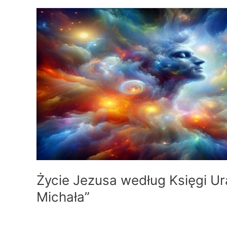
Życie Jezusa według Księgi Ura
Michała”