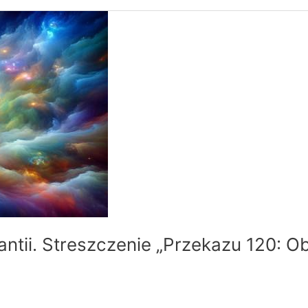
ntii. Streszczenie „Przekazu 120: Ob