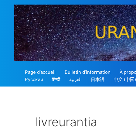
Aller
au
contenu
Page d’accueil
Bulletin d’information
À propo
Русский
हिन्दी
العربية
日本語
中文 (中国)
livreurantia