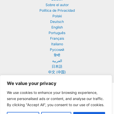
en
Sobre el autor
el
Política de Privacidad
año
Polski
7
Deutsch
a.C.
English
Português
Français
Italiano
Русский
हिन्दी
العربية
日本語
中文 (中国)
We value your privacy
Todos los derechos © 2026 Urantia Online | Funciona gracias a
We use cookies to enhance your browsing experience,
Tema Astra para WordPress
serve personalised ads or content, and analyse our traffic.
By clicking "Accept All", you consent to our use of cookies.