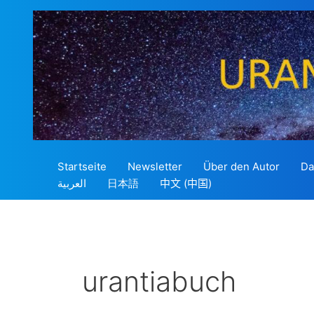
Zum
Inhalt
springen
Startseite
Newsletter
Über den Autor
Da
العربية
日本語
中文 (中国)
urantiabuch