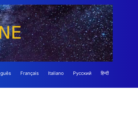
uguês
Français
Italiano
Русский
हिन्दी