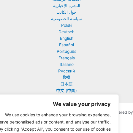
ص
النشرة الإخبارية
ثيقة
حول الكاتب
120:
سياسة الخصوصية
Polski
ئيل
Deutsch
English
نشيا”
Español
Português
Français
Italiano
Русский
हिन्दी
日本語
中文 (中国)
We value your privacy
Copyright © 2026 Urantia Online | Powered
قالب Astra للووردبريس
We use cookies to enhance your browsing experience,
serve personalised ads or content, and analyse our traffic.
By clicking "Accept All", you consent to our use of cookies.