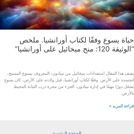
اة يسوع وفقًا لكتاب أورانشيا. ملخص
12: منح ميخائيل على أورانشيا”
هذا المقال استعدادات ميخائيل من نيبادون، المعروف بيسوع المسيح،
ده على الأرض. وفقًا لكتاب أورانشيا، قبل ولادته على الأرض، كان يسوع
 دورًا مهمًا في إدارة نيبادون، الجزء من مجرة درب التبانة المحيط
رض.
ة المزيد »
ع
ب
نشيا.
الصفحة الرئيسية